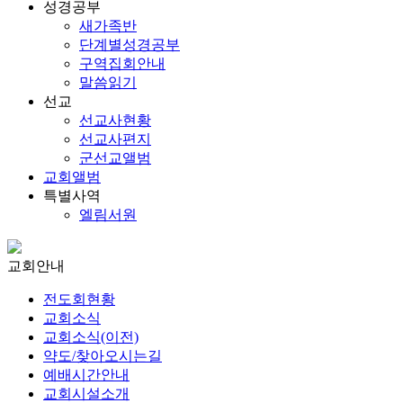
성경공부
새가족반
단계별성경공부
구역집회안내
말씀읽기
선교
선교사현황
선교사편지
군선교앨범
교회앨범
특별사역
엘림서원
교회안내
전도회현황
교회소식
교회소식(이전)
약도/찾아오시는길
예배시간안내
교회시설소개