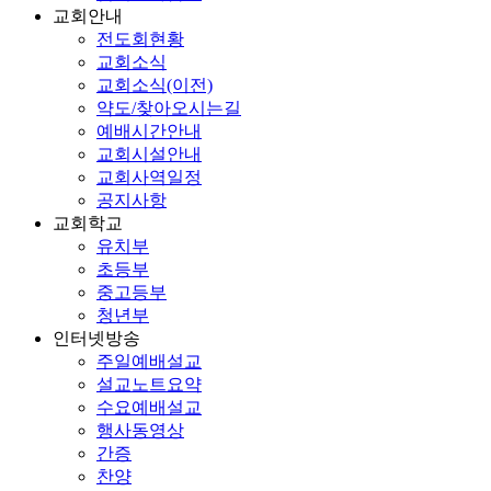
교회안내
전도회현황
교회소식
교회소식(이전)
약도/찾아오시는길
예배시간안내
교회시설안내
교회사역일정
공지사항
교회학교
유치부
초등부
중고등부
청년부
인터넷방송
주일예배설교
설교노트요약
수요예배설교
행사동영상
간증
찬양