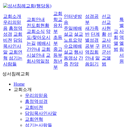
교회
교회소개
인터넷방
성경공
선교
교회안내
학교
특
우리의믿
송
부
선교
전도회현황
유치
별
음
흠정역
주일예배
새가족
사현
교회소식
약
부
교
사
성경
교회
설교
설교
반
단계
황
선
도/찾아오시
초등
회
역
비젼
담임
노트요약
별성경
교사
는길
예배시
부
앨
엘
목사인사
수요예배
공부
구
편지
간안내
교회
중고
범
림
말
교회연
설교
행사
역집회
군선
시설안내
교
등부
서
혁
섬기는
동영상
간
안내
말
교앨
회사역일정
청년
원
사람들
증
찬양
씀읽기
범
부
성서침례교회
Home
교회소개
우리의믿음
흠정역성경
교회비젼
담임목사인사말
교회연혁
섬기는사람들