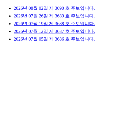
2026년 08월 02일 제 3690 호 주보입니다.
2026년 07월 26일 제 3689 호 주보입니다.
2026년 07월 19일 제 3688 호 주보입니다.
2026년 07월 12일 제 3687 호 주보입니다.
2026년 07월 05일 제 3686 호 주보입니다.